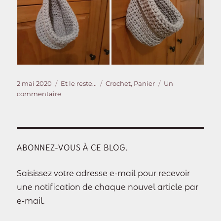
Publié
Catégories
Étiquettes
2 mai 2020
Et le reste...
Crochet
,
Panier
Un
le
sur
commentaire
Panier
suspendu
ABONNEZ-VOUS À CE BLOG.
Saisissez votre adresse e-mail pour recevoir
une notification de chaque nouvel article par
e-mail.