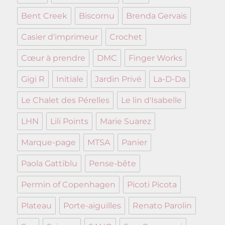
Bent Creek
Biscornu
Brenda Gervais
Casier d'imprimeur
Crochet
Cœur à prendre
DMC
Finger Works
Gigi R
Initiale
Jardin Privé
La-D-Da
Le Chalet des Pérelles
Le lin d'Isabelle
LHN
Lili Points
Marie Suarez
Marque-page
MTSA
Panier
Paola Gattiblu
Pense-bête
Permin of Copenhagen
Picoti Picota
Plateau
Porte-aiguilles
Renato Parolin