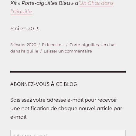
Kit « Porte-aiguilles Bleu » d’
Un Chat dans
l’Aiguille
.
Fini en 2013.
Publié
Catégories
Étiquettes
5 février 2020
Et le reste...
Porte-aiguilles
,
Un chat
le
sur
dans l'aiguille
Laisser un commentaire
Porte-
aiguilles
ABONNEZ-VOUS À CE BLOG.
Saisissez votre adresse e-mail pour recevoir
une notification de chaque nouvel article par
e-mail.
Adresse