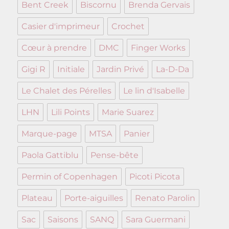
Bent Creek
Biscornu
Brenda Gervais
Casier d'imprimeur
Crochet
Cœur à prendre
DMC
Finger Works
Gigi R
Initiale
Jardin Privé
La-D-Da
Le Chalet des Pérelles
Le lin d'Isabelle
LHN
Lili Points
Marie Suarez
Marque-page
MTSA
Panier
Paola Gattiblu
Pense-bête
Permin of Copenhagen
Picoti Picota
Plateau
Porte-aiguilles
Renato Parolin
Sac
Saisons
SANQ
Sara Guermani