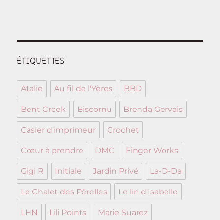
ÉTIQUETTES
Atalie
Au fil de l'Yères
BBD
Bent Creek
Biscornu
Brenda Gervais
Casier d'imprimeur
Crochet
Cœur à prendre
DMC
Finger Works
Gigi R
Initiale
Jardin Privé
La-D-Da
Le Chalet des Pérelles
Le lin d'Isabelle
LHN
Lili Points
Marie Suarez