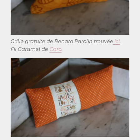
Grille gratuite de Renato Parolin trouvée
ici
.
Fil Caramel de
Caro
.