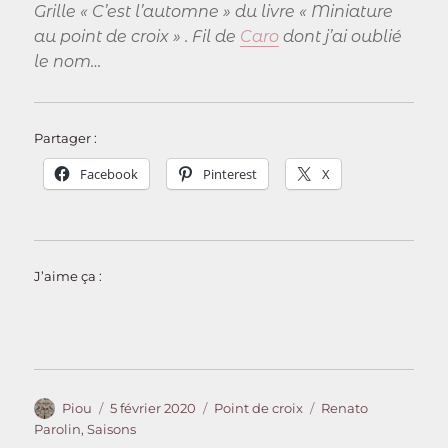
Grille « C’est l’automne » du livre « Miniature
au point de croix » . Fil de
Caro
dont j’ai oublié
le nom…
Partager :
Facebook
Pinterest
X
J’aime ça :
Auteur
Publié
Catégories
Étiquettes
Piou
5 février 2020
Point de croix
Renato
le
Parolin
,
Saisons