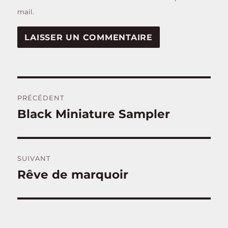
mail.
Navigation
PRÉCÉDENT
de
Black Miniature Sampler
Publication
précédente :
l’article
SUIVANT
Rêve de marquoir
Publication
suivante :