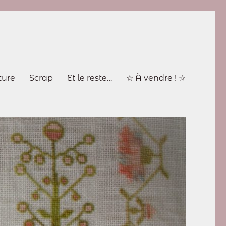
ture
Scrap
Et le reste…
☆ À vendre ! ☆