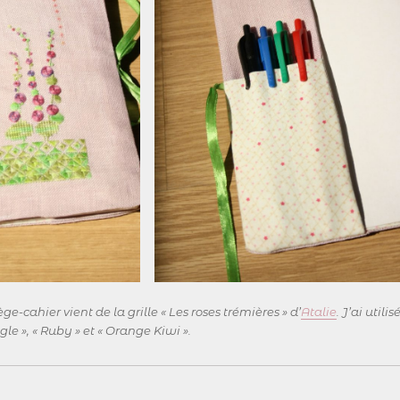
e-cahier vient de la grille « Les roses trémières » d’
Atalie
. J’ai utilis
ngle », « Ruby » et « Orange Kiwi ».