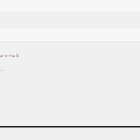
r e-mail.
l.