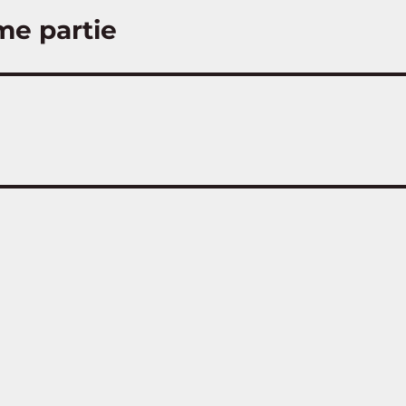
me partie
s