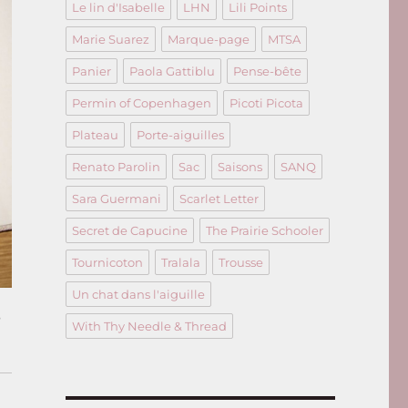
Le lin d'Isabelle
LHN
Lili Points
Marie Suarez
Marque-page
MTSA
Panier
Paola Gattiblu
Pense-bête
Permin of Copenhagen
Picoti Picota
Plateau
Porte-aiguilles
Renato Parolin
Sac
Saisons
SANQ
Sara Guermani
Scarlet Letter
Secret de Capucine
The Prairie Schooler
Tournicoton
Tralala
Trousse
Un chat dans l'aiguille
é
With Thy Needle & Thread