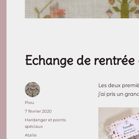
Echange de rentrée 
Les deux premiè
j’ai pris un gran
Auteur
Piou
Publié
7 février 2020
le
Catégories
Hardanger et points
spéciaux
Étiquettes
Atalie