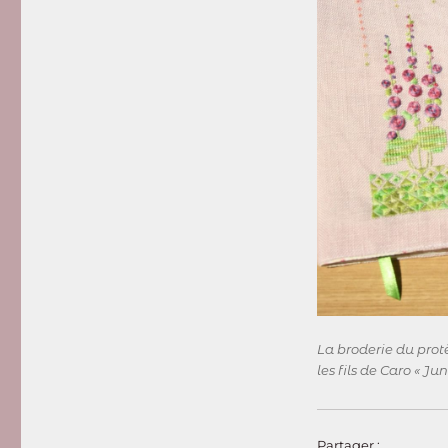
La broderie du protèg
les fils de Caro « Ju
Partager :