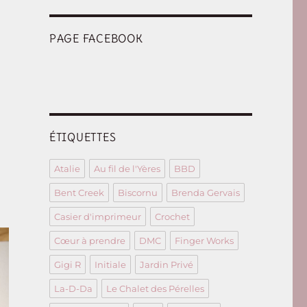
PAGE FACEBOOK
ÉTIQUETTES
Atalie
Au fil de l'Yères
BBD
Bent Creek
Biscornu
Brenda Gervais
Casier d'imprimeur
Crochet
Cœur à prendre
DMC
Finger Works
Gigi R
Initiale
Jardin Privé
La-D-Da
Le Chalet des Pérelles