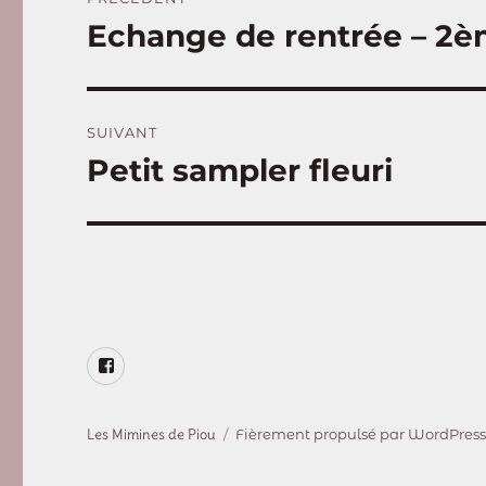
de
Echange de rentrée – 2è
Publication
précédente :
l’article
SUIVANT
Petit sampler fleuri
Publication
suivante :
Page
Facebook
Les Mimines de Piou
Fièrement propulsé par WordPres