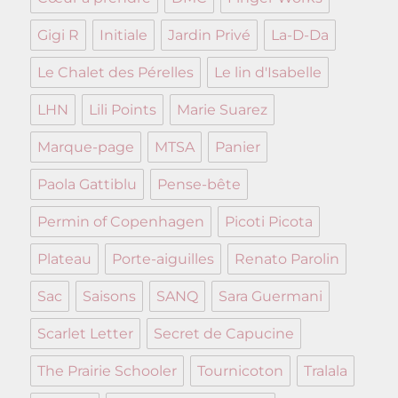
Gigi R
Initiale
Jardin Privé
La-D-Da
Le Chalet des Pérelles
Le lin d'Isabelle
LHN
Lili Points
Marie Suarez
Marque-page
MTSA
Panier
Paola Gattiblu
Pense-bête
Permin of Copenhagen
Picoti Picota
Plateau
Porte-aiguilles
Renato Parolin
Sac
Saisons
SANQ
Sara Guermani
Scarlet Letter
Secret de Capucine
The Prairie Schooler
Tournicoton
Tralala