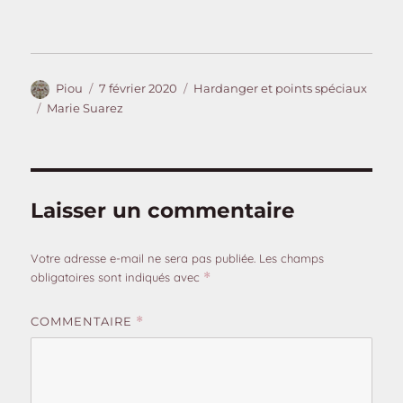
Auteur
Publié
Catégories
Piou
7 février 2020
Hardanger et points spéciaux
le
Étiquettes
Marie Suarez
Laisser un commentaire
Votre adresse e-mail ne sera pas publiée.
Les champs
obligatoires sont indiqués avec
*
COMMENTAIRE
*