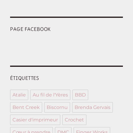
PAGE FACEBOOK
ÉTIQUETTES
Atalie
Au fil de l'Yères
BBD
Bent Creek
Biscornu
Brenda Gervais
Casier d'imprimeur
Crochet
Cœur à prendre
DMC
Finger Works