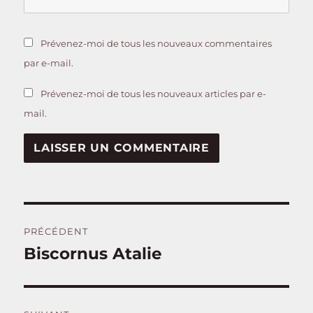
Prévenez-moi de tous les nouveaux commentaires
par e-mail.
Prévenez-moi de tous les nouveaux articles par e-
mail.
Navigation
PRÉCÉDENT
de
Biscornus Atalie
Publication
précédente :
l’article