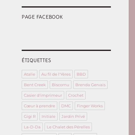
PAGE FACEBOOK
ÉTIQUETTES
Atalie
Au fil de l'Yères
BBD
Bent Creek
Biscornu
Brenda Gervais
Casier d'imprimeur
Crochet
Cœur à prendre
DMC
Finger Works
Gigi R
Initiale
Jardin Privé
La-D-Da
Le Chalet des Pérelles