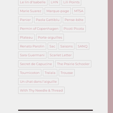
Le lin d'Isabelle
LHN
Lili Points
Marie Suarez
Marque-page
MTSA
Panier
Paola Gattiblu
Pense-bête
Permin of Copenhagen
Picoti Picota
Plateau
Porte-aiguilles
Renato Parolin
Sac
Saisons
SANQ
Sara Guermani
Scarlet Letter
Secret de Capucine
The Prairie Schooler
Tournicoton
Tralala
Trousse
Un chat dans l'aiguille
With Thy Needle & Thread