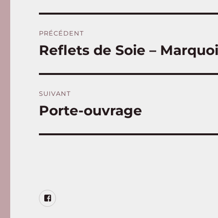
Navigation
PRÉCÉDENT
de
Reflets de Soie – Marquoi
Publication
précédente :
l’article
SUIVANT
Porte-ouvrage
Publication
suivante :
Page
Facebook