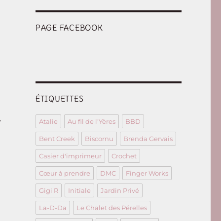
PAGE FACEBOOK
ÉTIQUETTES
.
Atalie
Au fil de l'Yères
BBD
Bent Creek
Biscornu
Brenda Gervais
Casier d'imprimeur
Crochet
Cœur à prendre
DMC
Finger Works
Gigi R
Initiale
Jardin Privé
La-D-Da
Le Chalet des Pérelles