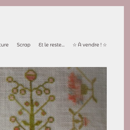
ture
Scrap
Et le reste…
☆ À vendre ! ☆