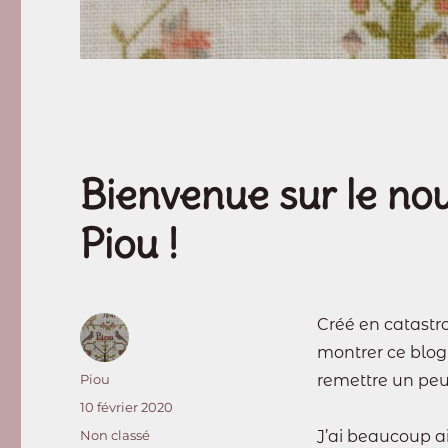
Bienvenue sur le no
Piou !
Créé en catastro
montrer ce blog
Auteur
Piou
remettre un peu
Publié
10 février 2020
le
Catégories
Non classé
J’ai beaucoup a