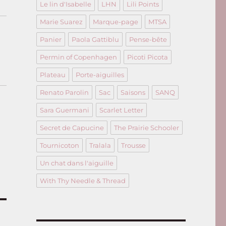
Le lin d'Isabelle
LHN
Lili Points
Marie Suarez
Marque-page
MTSA
Panier
Paola Gattiblu
Pense-bête
Permin of Copenhagen
Picoti Picota
Plateau
Porte-aiguilles
Renato Parolin
Sac
Saisons
SANQ
Sara Guermani
Scarlet Letter
Secret de Capucine
The Prairie Schooler
Tournicoton
Tralala
Trousse
Un chat dans l'aiguille
With Thy Needle & Thread