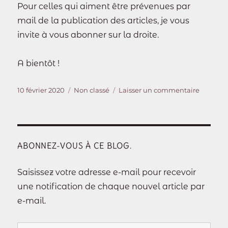
Pour celles qui aiment être prévenues par
mail de la publication des articles, je vous
invite à vous abonner sur la droite.
A bientôt !
Publié
Catégories
sur
10 février 2020
Non classé
Laisser un commentaire
le
Bienven
sur
le
nouvea
site
ABONNEZ-VOUS À CE BLOG.
des
Mimine
Saisissez votre adresse e-mail pour recevoir
de
une notification de chaque nouvel article par
Piou
!
e-mail.