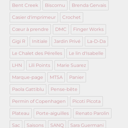
Bent Creek
Biscornu
Brenda Gervais
Casier d'imprimeur
Crochet
Cœur à prendre
DMC
Finger Works
Gigi R
Initiale
Jardin Privé
La-D-Da
Le Chalet des Pérelles
Le lin d'Isabelle
LHN
Lili Points
Marie Suarez
Marque-page
MTSA
Panier
Paola Gattiblu
Pense-bête
Permin of Copenhagen
Picoti Picota
Plateau
Porte-aiguilles
Renato Parolin
Sac
Saisons
SANQ
Sara Guermani