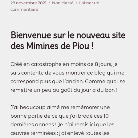
Publié
Catégories
28 novembre 2021
Non classé
Laisser un
le
sur
commentaire
Marché
de
Noël
Bienvenue sur le nouveau site
des Mimines de Piou !
Créé en catastrophe en moins de 8 jours, je
suis contente de vous montrer ce blog qui me
correspond plus que l’ancien. Comme quoi, se
remettre un peu au goût du jour a du bon !
J’ai beaucoup aimé me remémorer une
bonne partie de ce que j’ai brodé ces 10
dernières années ! Je n’ai remis ici que les
œuvres terminées : j’ai enlevé toutes les